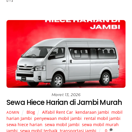
Maret 13, 2026
Sewa Hiece Harian di Jambi Murah
Blog
Alfabil Rent Car
,
kendaraan jambi
,
mobil
ADMIN
harian Jambi
,
penyewaan mobil jambi
,
rental mobil jambi
,
sewa hiece harian
,
sewa mobil jambi
,
sewa mobil murah
jambi
,
sewa mobil terbaik
,
transportasi jambi
0