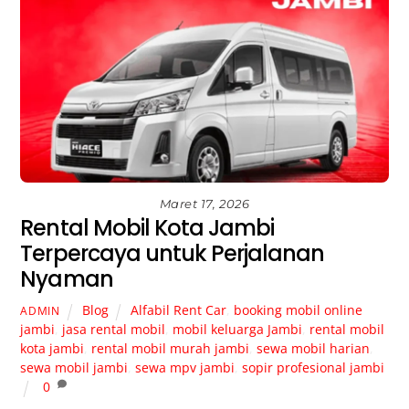
Maret 17, 2026
Rental Mobil Kota Jambi
Terpercaya untuk Perjalanan
Nyaman
Blog
Alfabil Rent Car
,
booking mobil online
ADMIN
jambi
,
jasa rental mobil
,
mobil keluarga Jambi
,
rental mobil
kota jambi
,
rental mobil murah jambi
,
sewa mobil harian
,
sewa mobil jambi
,
sewa mpv jambi
,
sopir profesional jambi
0