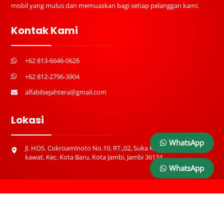
mobil yang mulus dan memuaskan bagi setiap pelanggan kami.
Kontak Kami
+62 813-6646-0626
+62 812-2796-3904
alfabilsejahtera@gmail.com
Lokasi
WhatsApp
Jl. HOS. Cokroaminoto No.10, RT.,02, Suka Karya, simpang
kawat, Kec. Kota Baru, Kota Jambi, Jambi 36124
WhatsApp
Copyright © 2025 Alfabil Rent Car. All Rights Reserved. Designed &
Developed by
Vodeco