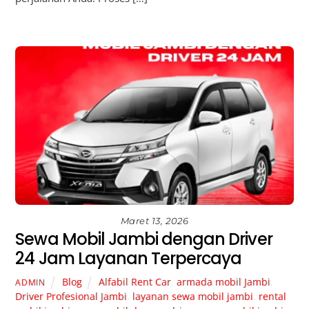
Maret 13, 2026
Sewa Mobil Jambi dengan Driver
24 Jam Layanan Terpercaya
Blog
Alfabil Rent Car
,
armada mobil Jambi
,
ADMIN
Driver Profesional Jambi
,
layanan sewa mobil jambi
,
rental