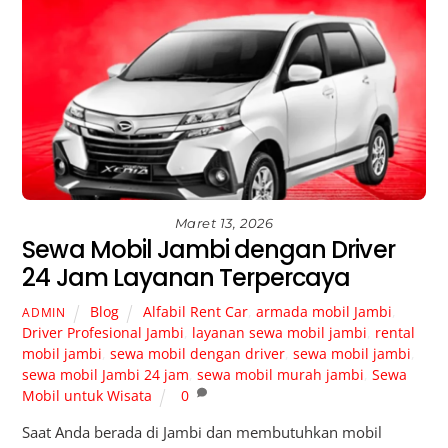
Maret 13, 2026
Sewa Mobil Jambi dengan Driver
24 Jam Layanan Terpercaya
Blog
Alfabil Rent Car
,
armada mobil Jambi
,
ADMIN
Driver Profesional Jambi
,
layanan sewa mobil jambi
,
rental
mobil jambi
,
sewa mobil dengan driver
,
sewa mobil jambi
,
sewa mobil Jambi 24 jam
,
sewa mobil murah jambi
,
Sewa
Mobil untuk Wisata
0
Saat Anda berada di Jambi dan membutuhkan mobil