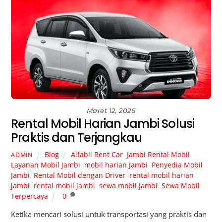
Maret 12, 2026
Rental Mobil Harian Jambi Solusi
Praktis dan Terjangkau
Blog
Alfabil Rent Car
,
Jambi Rental Mobil
,
ADMIN
Layanan Mobil Jambi
,
mobil harian Jambi
,
Penyedia Mobil
Jambi
,
Rental Mobil dengan Driver
,
rental mobil harian
jambi
,
rental mobil jambi
,
sewa mobil jambi
,
Sewa Mobil
Terpercaya
0
Ketika mencari solusi untuk transportasi yang praktis dan