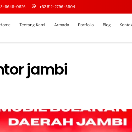
813-6646-0626
+62 812-2796-3904
Home
Tentang Kami
Armada
Portfolio
Blog
Konta
ntor jambi