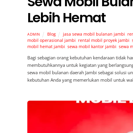
Sewa Mobil Bul
Lebih Hemat
Blog
jasa sewa mobil bulanan jambi
,
re
ADMIN
mobil operasional jambi
,
rental mobil proyek jambi
,
mobil hemat jambi
,
sewa mobil kantor jambi
,
sewa m
Bagi sebagian orang kebutuhan kendaraan tidak han
membutuhkannya untuk kegiatan yang berlangsung c
sewa mobil bulanan daerah Jambi sebagai solusi 
kebutuhan Anda yang memerlukan mobil untuk wak