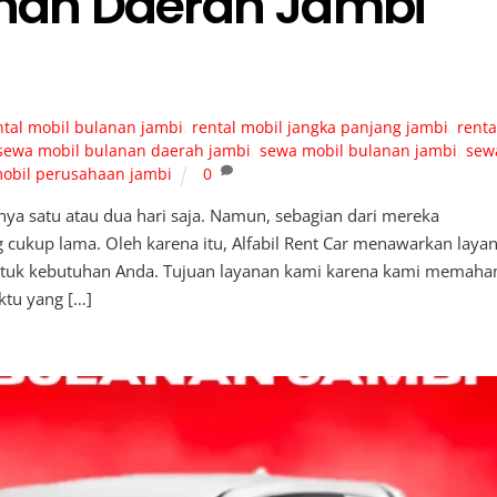
anan Daerah Jambi
ntal mobil bulanan jambi
,
rental mobil jangka panjang jambi
,
renta
sewa mobil bulanan daerah jambi
,
sewa mobil bulanan jambi
,
sew
obil perusahaan jambi
0
ya satu atau dua hari saja. Namun, sebagian dari mereka
ukup lama. Oleh karena itu, Alfabil Rent Car menawarkan laya
untuk kebutuhan Anda. Tujuan layanan kami karena kami memaha
tu yang […]