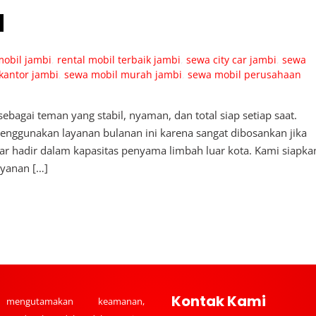
a
mobil jambi
,
rental mobil terbaik jambi
,
sewa city car jambi
,
sewa
kantor jambi
,
sewa mobil murah jambi
,
sewa mobil perusahaan
agai teman yang stabil, nyaman, dan total siap setiap saat.
enggunakan layanan bulanan ini karena sangat dibosankan jika
Car hadir dalam kapasitas penyama limbah luar kota. Kami siapka
ayanan […]
Kontak Kami
mengutamakan keamanan,