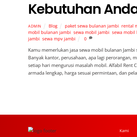
Kebutuhan And
Blog
paket sewa bulanan jambi
,
rental 
ADMIN
mobil bulanan jambi
,
sewa mobil jambi
,
sewa mobil 
jambi
,
sewa mpv jambi
0
Kamu memerlukan jasa sewa mobil bulanan Jambi seb
Banyak kantor, perusahaan, apa lagi perorangan, m
setiap hari mengurusi masalah mobil. Alfabil Rent 
armada lengkap, harga sesuai permintaan, dan pel
Back
To
Kami 
Top