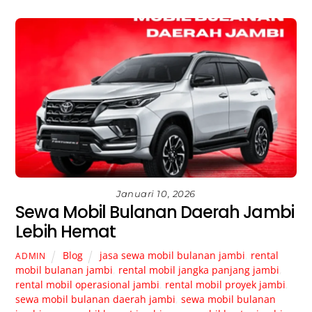
Januari 10, 2026
Sewa Mobil Bulanan Daerah Jambi
Lebih Hemat
Blog
jasa sewa mobil bulanan jambi
,
rental
ADMIN
mobil bulanan jambi
,
rental mobil jangka panjang jambi
,
rental mobil operasional jambi
,
rental mobil proyek jambi
,
sewa mobil bulanan daerah jambi
,
sewa mobil bulanan