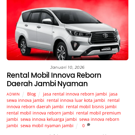
Januari 10, 2026
Rental Mobil Innova Reborn
Daerah Jambi Nyaman
Blog
jasa rental innova reborn jambi
,
jasa
ADMIN
sewa innova jambi
,
rental innova luar kota jambi
,
rental
innova reborn daerah jambi
,
rental mobil bisnis jambi
,
rental mobil innova reborn jambi
,
rental mobil premium
jambi
,
sewa innova keluarga jambi
,
sewa innova reborn
jambi
,
sewa mobil nyaman jambi
0