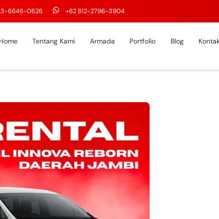
813-6646-0626
+62 812-2796-3904
Home
Tentang Kami
Armada
Portfolio
Blog
Konta