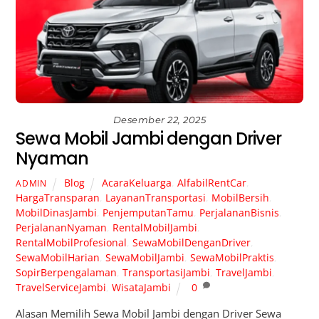
Desember 22, 2025
Sewa Mobil Jambi dengan Driver
Nyaman
Blog
AcaraKeluarga
,
AlfabilRentCar
,
ADMIN
HargaTransparan
,
LayananTransportasi
,
MobilBersih
,
MobilDinasJambi
,
PenjemputanTamu
,
PerjalananBisnis
,
PerjalananNyaman
,
RentalMobilJambi
,
RentalMobilProfesional
,
SewaMobilDenganDriver
,
SewaMobilHarian
,
SewaMobilJambi
,
SewaMobilPraktis
,
SopirBerpengalaman
,
TransportasiJambi
,
TravelJambi
,
TravelServiceJambi
,
WisataJambi
0
Alasan Memilih Sewa Mobil Jambi dengan Driver Sewa