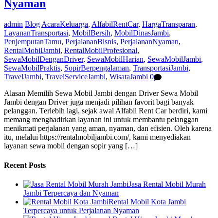
Nyaman
admin
Blog
AcaraKeluarga
,
AlfabilRentCar
,
HargaTransparan
,
LayananTransportasi
,
MobilBersih
,
MobilDinasJambi
,
PenjemputanTamu
,
PerjalananBisnis
,
PerjalananNyaman
,
RentalMobilJambi
,
RentalMobilProfesional
,
SewaMobilDenganDriver
,
SewaMobilHarian
,
SewaMobilJambi
,
SewaMobilPraktis
,
SopirBerpengalaman
,
TransportasiJambi
,
TravelJambi
,
TravelServiceJambi
,
WisataJambi
0
Alasan Memilih Sewa Mobil Jambi dengan Driver Sewa Mobil
Jambi dengan Driver juga menjadi pilihan favorit bagi banyak
pelanggan. Terlebih lagi, sejak awal Alfabil Rent Car berdiri, kami
memang menghadirkan layanan ini untuk membantu pelanggan
menikmati perjalanan yang aman, nyaman, dan efisien. Oleh karena
itu, melalui https://rentalmobiljambi.com/, kami menyediakan
layanan sewa mobil dengan sopir yang […]
Recent Posts
Jasa Rental Mobil Murah
Jambi Terpercaya dan Nyaman
Rental Mobil Kota Jambi
Terpercaya untuk Perjalanan Nyaman