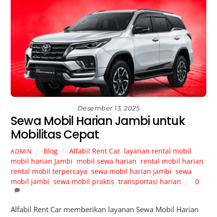
Desember 13, 2025
Sewa Mobil Harian Jambi untuk
Mobilitas Cepat
Blog
Alfabil Rent Car
,
layanan rental mobil
,
ADMIN
mobil harian Jambi
,
mobil sewa harian
,
rental mobil harian
,
rental mobil terpercaya
,
sewa mobil harian jambi
,
sewa
mobil jambi
,
sewa mobil praktis
,
transportasi harian
0
Alfabil Rent Car memberikan layanan Sewa Mobil Harian