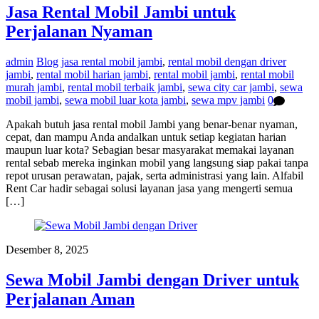
Jasa Rental Mobil Jambi untuk
Perjalanan Nyaman
admin
Blog
jasa rental mobil jambi
,
rental mobil dengan driver
jambi
,
rental mobil harian jambi
,
rental mobil jambi
,
rental mobil
murah jambi
,
rental mobil terbaik jambi
,
sewa city car jambi
,
sewa
mobil jambi
,
sewa mobil luar kota jambi
,
sewa mpv jambi
0
Apakah butuh jasa rental mobil Jambi yang benar-benar nyaman,
cepat, dan mampu Anda andalkan untuk setiap kegiatan harian
maupun luar kota? Sebagian besar masyarakat memakai layanan
rental sebab mereka inginkan mobil yang langsung siap pakai tanpa
repot urusan perawatan, pajak, serta administrasi yang lain. Alfabil
Rent Car hadir sebagai solusi layanan jasa yang mengerti semua
[…]
Desember 8, 2025
Sewa Mobil Jambi dengan Driver untuk
Perjalanan Aman