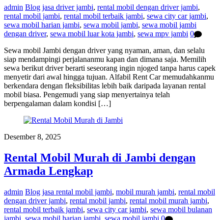
admin
Blog
jasa driver jambi
,
rental mobil dengan driver jambi
,
rental mobil jambi
,
rental mobil terbaik jambi
,
sewa city car jambi
,
sewa mobil harian jambi
,
sewa mobil jambi
,
sewa mobil jambi
dengan driver
,
sewa mobil luar kota jambi
,
sewa mpv jambi
0
Sewa mobil Jambi dengan driver yang nyaman, aman, dan selalu
siap mendampingi perjalananmu kapan dan dimana saja. Memilih
sewa berikut driver berarti seseorang ingin njoged tanpa harus capek
menyetir dari awal hingga tujuan. Alfabil Rent Car memudahkanmu
berkendara dengan fleksibilitas lebih baik daripada layanan rental
mobil biasa. Pengemudi yang siap menyertainya telah
berpengalaman dalam kondisi […]
Desember 8, 2025
Rental Mobil Murah di Jambi dengan
Armada Lengkap
admin
Blog
jasa rental mobil jambi
,
mobil murah jambi
,
rental mobil
dengan driver jambi
,
rental mobil jambi
,
rental mobil murah jambi
,
rental mobil terbaik jambi
,
sewa city car jambi
,
sewa mobil bulanan
jambi
,
sewa mobil harian jambi
,
sewa mobil jambi
0