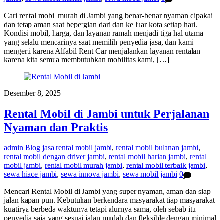
Cari rental mobil murah di Jambi yang benar-benar nyaman dipakai
dan tetap aman saat bepergian dari dan ke luar kota setiap hari.
Kondisi mobil, harga, dan layanan ramah menjadi tiga hal utama
yang selalu mencarinya saat memilih penyedia jasa, dan kami
mengerti karena Alfabil Rent Car menjalankan layanan rentalan
karena kita semua membutuhkan mobilitas kami, […]
Desember 8, 2025
Rental Mobil di Jambi untuk Perjalanan
Nyaman dan Praktis
admin
Blog
jasa rental mobil jambi
,
rental mobil bulanan jambi
,
rental mobil dengan driver jambi
,
rental mobil harian jambi
,
rental
mobil jambi
,
rental mobil murah jambi
,
rental mobil terbaik jambi
,
sewa hiace jambi
,
sewa innova jambi
,
sewa mobil jambi
0
Mencari Rental Mobil di Jambi yang super nyaman, aman dan siap
jalan kapan pun. Kebutuhan berkendara masyarakat tiap masyarakat
kuatirya berbeda waktunya tetapi alurnya sama, oleh sebab itu
penyedia saja yang sesuai jalan mudah dan fleksible dengan minimal