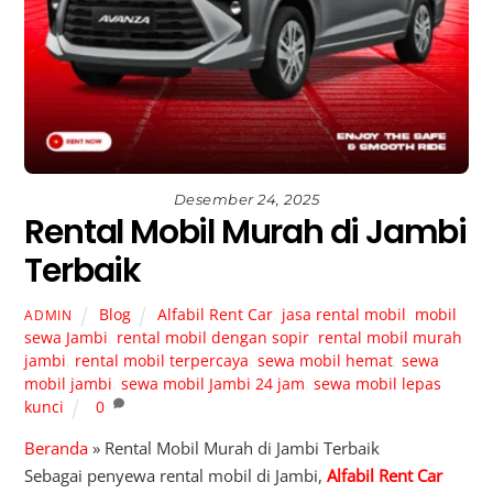
Desember 24, 2025
Rental Mobil Murah di Jambi
Terbaik
Blog
Alfabil Rent Car
,
jasa rental mobil
,
mobil
ADMIN
sewa Jambi
,
rental mobil dengan sopir
,
rental mobil murah
jambi
,
rental mobil terpercaya
,
sewa mobil hemat
,
sewa
mobil jambi
,
sewa mobil Jambi 24 jam
,
sewa mobil lepas
kunci
0
Beranda
»
Rental Mobil Murah di Jambi Terbaik
Sebagai penyewa rental mobil di Jambi,
Alfabil Rent Car