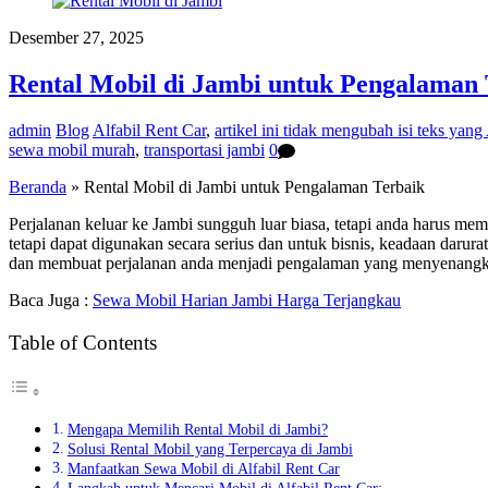
Desember 27, 2025
Rental Mobil di Jambi untuk Pengalaman 
admin
Blog
Alfabil Rent Car
,
artikel ini tidak mengubah isi teks yan
sewa mobil murah
,
transportasi jambi
0
Beranda
»
Rental Mobil di Jambi untuk Pengalaman Terbaik
Perjalanan keluar ke Jambi sungguh luar biasa, tetapi anda harus me
tetapi dapat digunakan secara serius dan untuk bisnis, keadaan daru
dan membuat perjalanan anda menjadi pengalaman yang menyenangkan
Baca Juga :
Sewa Mobil Harian Jambi Harga Terjangkau
Table of Contents
Mengapa Memilih Rental Mobil di Jambi?
Solusi Rental Mobil yang Terpercaya di Jambi
Manfaatkan Sewa Mobil di Alfabil Rent Car