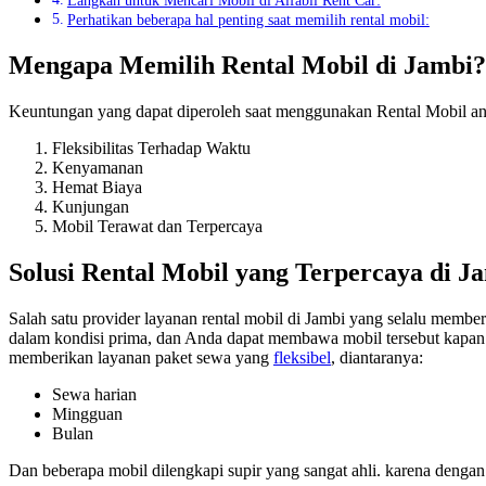
Langkah untuk Mencari Mobil di Alfabil Rent Car:
Perhatikan beberapa hal penting saat memilih rental mobil:
Mengapa Memilih Rental Mobil di Jambi?
Keuntungan yang dapat diperoleh saat menggunakan Rental Mobil ant
Fleksibilitas Terhadap Waktu
Kenyamanan
Hemat Biaya
Kunjungan
Mobil Terawat dan Terpercaya
Solusi Rental Mobil yang Terpercaya di J
Salah satu provider layanan rental mobil di Jambi yang selalu membe
dalam kondisi prima, dan Anda dapat membawa mobil tersebut kapan s
memberikan layanan paket sewa yang
fleksibel
, diantaranya:
Sewa harian
Mingguan
Bulan
Dan beberapa mobil dilengkapi supir yang sangat ahli. karena deng