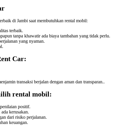
ar
erbaik di Jambi saat membutuhkan rental mobil:
itas terbaik.
papun tanpa khawatir ada biaya tambahan yang tidak perlu.
perjalanan yang nyaman.
l.
Rent Car:
njamin transaksi berjalan dengan aman dan transparan..
lih rental mobil:
nilaian positif.
a ada kerusakan.
n dari risiko perjalanan.
tuhan keuangan.