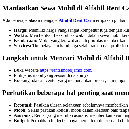
Manfaatkan Sewa Mobil di Alfabil Rent C
Ada beberapa alasan mengapa
Alfabil Rent Car
merupakan pilihan t
Harga:
Memiliki harga yang sangat kompetitif juga dengan kual
Waktu:
Memberikan fleksibilitas waktu dalam sewa mobil bera
Kendaraan:
Mobil yang terawat adalah prioritas memberikan 
Services:
Tim pelayanan kami juga selalu ramah dan profesiona
Langkah untuk Mencari Mobil di Alfabil 
Buka website
https://rentalmobiljambi.com/
Pilih jenis mobil yang sesuai di dalamnya
Booking ada call center yang memudahkan proses, kami juga me
Perhatikan beberapa hal penting saat memi
Reputasi:
Pastikan ulasan pelanggan sebelumnya memberikan pe
Mobil:
Selalu pastikan kondisi mobil dalam keadaan baik tanp
Asuransi:
Rental yang memiliki asuransi memberikan keuntunga
Budget:
Perhatikan budget supaya memilih mobil sesuai kebu