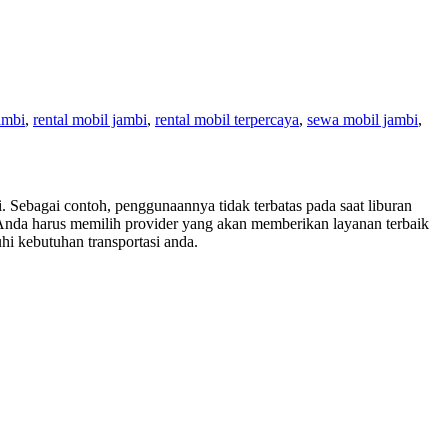
ambi
,
rental mobil jambi
,
rental mobil terpercaya
,
sewa mobil jambi
,
. Sebagai contoh, penggunaannya tidak terbatas pada saat liburan
ni Anda harus memilih provider yang akan memberikan layanan terbaik
i kebutuhan transportasi anda.