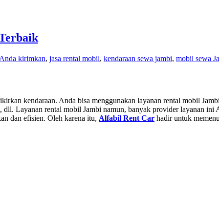
Terbaik
g Anda kirimkan
,
jasa rental mobil
,
kendaraan sewa jambi
,
mobil sewa J
mikirkan kendaraan. Anda bisa menggunakan layanan rental mobil Jambi
rat, dll. Layanan rental mobil Jambi namun, banyak provider layanan i
 dan efisien. Oleh karena itu,
Alfabil Rent Car
hadir untuk memenuh