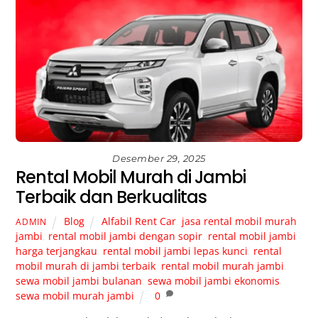
Desember 29, 2025
Rental Mobil Murah di Jambi
Terbaik dan Berkualitas
Blog
Alfabil Rent Car
,
jasa rental mobil murah
ADMIN
jambi
,
rental mobil jambi dengan sopir
,
rental mobil jambi
harga terjangkau
,
rental mobil jambi lepas kunci
,
rental
mobil murah di jambi terbaik
,
rental mobil murah jambi
,
sewa mobil jambi bulanan
,
sewa mobil jambi ekonomis
,
sewa mobil murah jambi
0