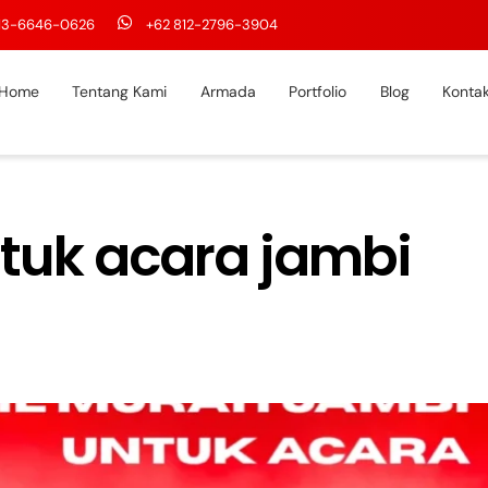
813-6646-0626
+62 812-2796-3904
Home
Tentang Kami
Armada
Portfolio
Blog
Konta
ntuk acara jambi