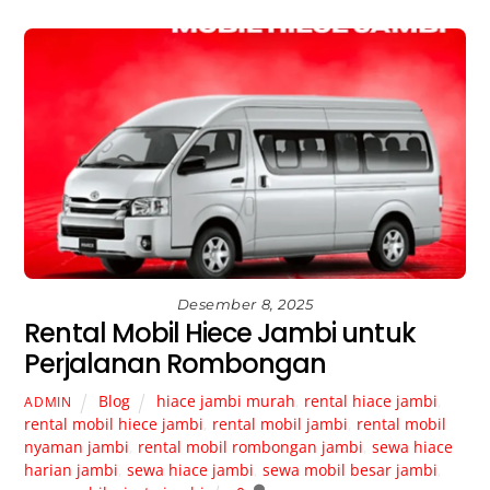
Desember 8, 2025
Rental Mobil Hiece Jambi untuk
Perjalanan Rombongan
Blog
hiace jambi murah
,
rental hiace jambi
,
ADMIN
rental mobil hiece jambi
,
rental mobil jambi
,
rental mobil
nyaman jambi
,
rental mobil rombongan jambi
,
sewa hiace
harian jambi
,
sewa hiace jambi
,
sewa mobil besar jambi
,