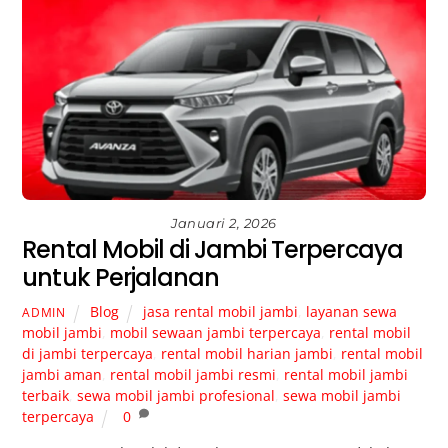
Januari 2, 2026
Rental Mobil di Jambi Terpercaya
untuk Perjalanan
Blog
jasa rental mobil jambi
,
layanan sewa
ADMIN
mobil jambi
,
mobil sewaan jambi terpercaya
,
rental mobil
di jambi terpercaya
,
rental mobil harian jambi
,
rental mobil
jambi aman
,
rental mobil jambi resmi
,
rental mobil jambi
terbaik
,
sewa mobil jambi profesional
,
sewa mobil jambi
terpercaya
0